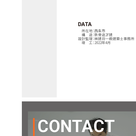
DATA
所在地：西条市
構 造：鉄骨造2F建
設計監理：㈱建将一級建築士事務所
竣 工：
2022
年
4
月
CONTACT