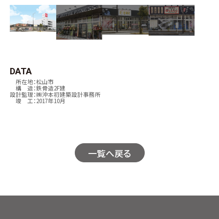
DATA
所在地：松山市
構 造：鉄骨造2F建
設計監理：㈱沖本初建築設計事務所
竣 工：
2017
年
10
月
一覧へ戻る